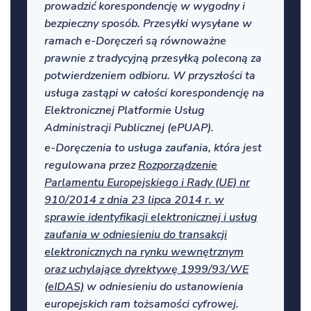
prowadzić korespondencję w wygodny i
bezpieczny sposób. Przesyłki wysyłane w
ramach e-Doręczeń są równoważne
prawnie z tradycyjną przesyłką poleconą za
potwierdzeniem odbioru. W przyszłości ta
usługa zastąpi w całości korespondencję na
Elektronicznej Platformie Usług
Administracji Publicznej (ePUAP).
e-Doręczenia to usługa zaufania, która jest
regulowana przez
Rozporządzenie
Parlamentu Europejskiego i Rady (UE) nr
910/2014 z dnia 23 lipca 2014 r. w
sprawie identyfikacji elektronicznej i usług
zaufania w odniesieniu do transakcji
elektronicznych na rynku wewnętrznym
oraz uchylające dyrektywę 1999/93/WE
(eIDAS)
w odniesieniu do ustanowienia
europejskich ram tożsamości cyfrowej.